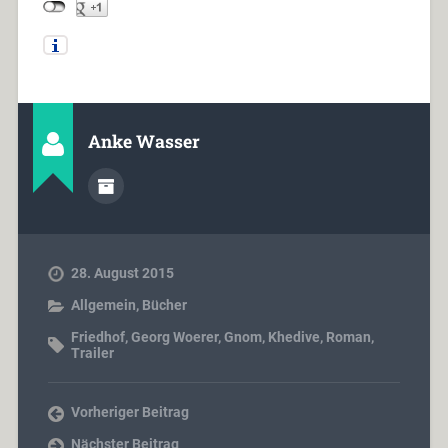
Anke Wasser
28. August 2015
Allgemein
,
Bücher
Friedhof
,
Georg Woerer
,
Gnom
,
Khedive
,
Roman
,
Trailer
Vorheriger Beitrag
Nächster Beitrag