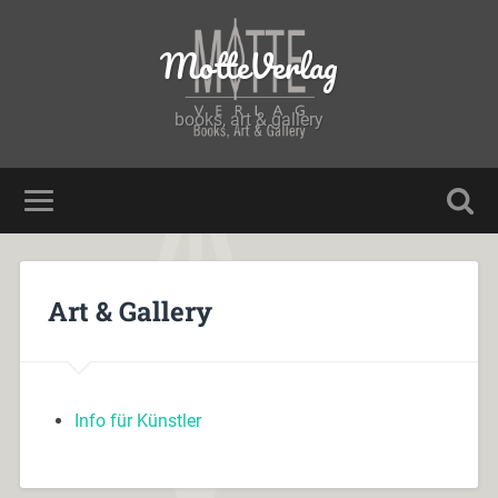
MotteVerlag
books, art & gallery
Art & Gallery
Info für Künstler